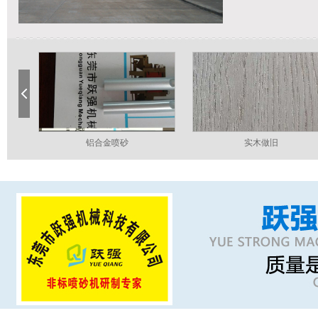
至今，跃强已成为众
伴。并拥有多位当今
实专业的喷砂机、抛
轮胎模具喷砂
自行车轮毂喷砂