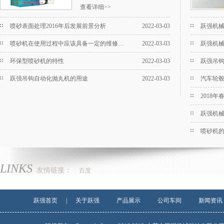
查看详细>>
机或强化处理。特别适合于多品
种、批量生产的铸件、锻件及钢结
喷砂表面处理2016年后发展前景分析
2022-03-03
跃强机械
构件进行表面清理及抛丸强化，以
喷砂机在使用过程中应该具备一定的维修知识
2022-03-03
跃强机械
去掉工件表面的少量粘砂、砂芯及
氧化皮；亦适合于对热处理件的表
环保型喷砂机的特性
2022-03-03
跃强吊
面
跃强吊钩自动化抛丸机的用途
2022-03-03
汽车轮
2018
跃强机械
喷砂机
LINKS
友情链接：
百度
跃强首页
|
关于跃强
产品展示
公司车间
新闻资讯