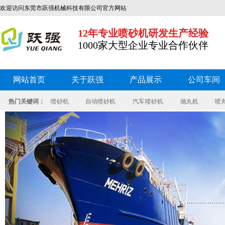
欢迎访问东莞市跃强机械科技有限公司官方网站
12年专业喷砂机研发生产经验
1000家大型企业专业合作伙伴
网站首页
关于跃强
产品展示
公司车间
热门关键词：
喷砂机
自动喷砂机
汽车 喷砂机
抛丸机
喷