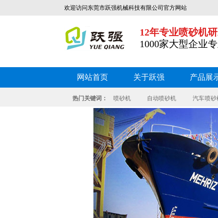
欢迎访问东莞市跃强机械科技有限公司官方网站
12年专业喷砂机
1000家大型企业
网站首页
关于跃强
产品展
热门关键词：
喷砂机
自动喷砂机
汽车 喷砂