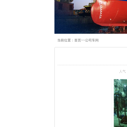
当前位置：
首页
>>
公司车间
人气：