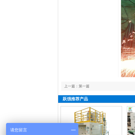
上一篇：第一篇
跃强推荐产品
请您留言