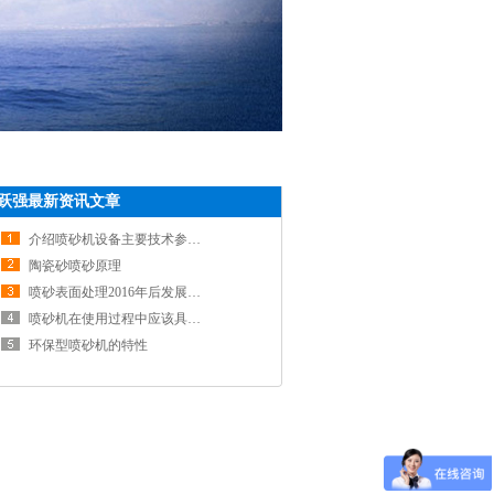
跃强最新资讯文章
介绍喷砂机设备主要技术参数及结构
陶瓷砂喷砂原理
喷砂表面处理2016年后发展前景分析
喷砂机在使用过程中应该具备一定的维修知识
环保型喷砂机的特性