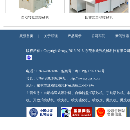
自动转盘式喷砂机
回转式自动喷砂机
跃强首页
|
关于跃强
产品展示
公司车间
新闻资讯
版权所有：Copyright &copy; 2016-2018. 东莞市跃强机械科技有限
电话：0769-28821887
备案号：
粤ICP备17023747号
传真：0769-28821862 网址：http://www.yqpsj.com
地址：东莞市洪梅镇梅沙村长塘桥工业区8号
主营业务：自动输送式喷砂机、自动转盘式喷砂机、手动喷砂机、
机、开放式喷砂机、喷丸机、喷丸强化机、喷砂房、抛丸机、抛光