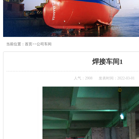
当前位置：
首页
>>
公司车间
焊接车间1
人气：2908
发表时间：2022-03-01