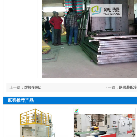
上一篇：
焊接车间2
下一篇：
跃强装配
跃强推荐产品