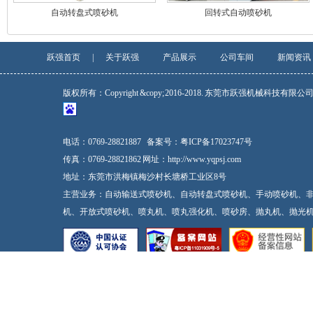
自动转盘式喷砂机
回转式自动喷砂机
跃强首页
|
关于跃强
产品展示
公司车间
新闻资讯
版权所有：Copyright &copy; 2016-2018. 东莞市跃强机械科技有限
电话：0769-28821887
备案号：
粤ICP备17023747号
传真：0769-28821862 网址：http://www.yqpsj.com
地址：东莞市洪梅镇梅沙村长塘桥工业区8号
主营业务：自动输送式喷砂机、自动转盘式喷砂机、手动喷砂机、
机、开放式喷砂机、喷丸机、喷丸强化机、喷砂房、抛丸机、抛光