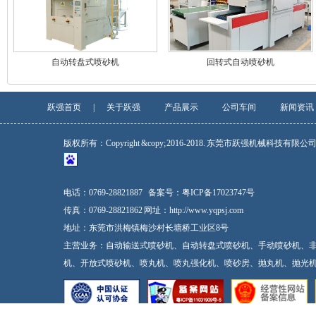
自动转盘式喷砂机
回转式自动喷砂机
跃强首页
|
关于跃强
产品展示
公司车间
新闻资讯
版权所有：Copyright &copy; 2016-2018. 东莞市跃强机械科技有限
电话：0769-28821887
备案号：
粤ICP备17023747号
传真：0769-28821862 网址：http://www.yqpsj.com
地址：东莞市洪梅镇梅沙村长塘桥工业区8号
主营业务：自动输送式喷砂机、自动转盘式喷砂机、手动喷砂机、
机、开放式喷砂机、喷丸机、喷丸强化机、喷砂房、抛丸机、抛光