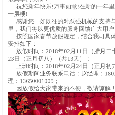
祝您新年快乐!万事如意!在新的一年里
一层楼!
感谢您一如既往的对跃强机械的支持与
里，我们将以更优质的服务回馈广大用户
按照国家春节放假规定，结合我司具体
安排如下：
放假时间：2018年02月11日（腊月二十
23日（正月初八）（共13天）；
上班时间：2018年02月24日（正月初
放假期间业务联系电话：赵经理：1802520
理：13650001005；
因放假给大家带来的不便，敬请谅解