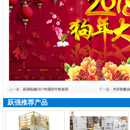
上一篇：
跃强机械2017年国庆中秋贺词
下一篇：
汽车轮毂
跃强推荐产品