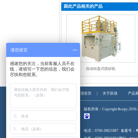
跟此产品相关的产品
请您留言
感谢您的关注，当前客服人员不在
线，请填写一下您的信息，我们会
自动转盘式喷砂机
尽快和您联系。
跃强首页
|
关于跃强
产品
版权所有：Copyright &copy; 
电话：0769-28821887
备案号：
粤