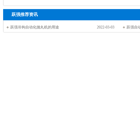
跃强推荐资讯
跃强吊钩自动化抛丸机的用途
2022-03-03
跃强自