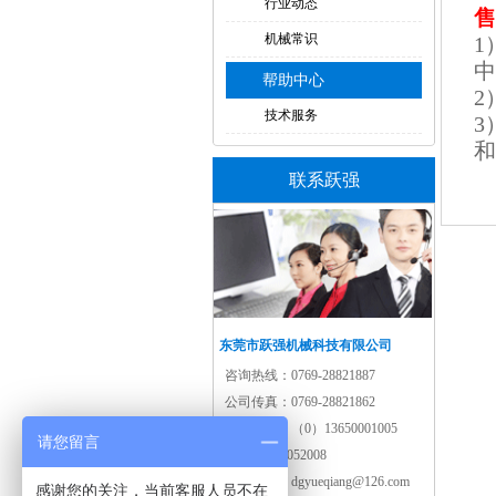
行业动态
售
机械常识
1
中
帮助中心
2
技术服务
3
和
联系跃强
东莞市跃强机械科技有限公司
咨询热线：0769-28821887
公司传真：0769-28821862
全国热线：（0）13650001005
请您留言
Q Q：1498052008
公司邮箱：dgyueqiang@126.com
感谢您的关注，当前客服人员不在